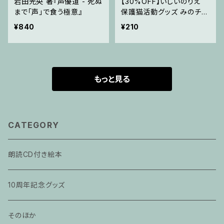
岩田光央 著『声優道 - 死ぬ
【30%OFF】いしいのりえ
まで「声」で食う極意』
保護猫活動グッズ みのチロ
シ親バカ爆発クリアファイル
¥840
¥210
もっと見る
CATEGORY
朗読CD付き絵本
10周年記念グッズ
そのほか