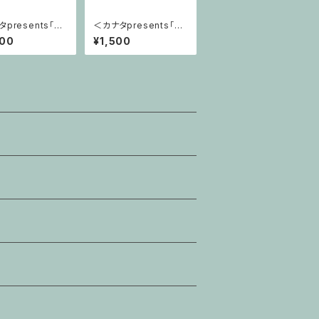
presents「ト
＜カナタpresents「ト
ングル〜秘密〜」
ライアングル〜秘密〜」
000
¥1,500
ッズ＞カナタ × a
公演グッズ＞カナタ × a
e somethingコラ
little somethingコラ
 イヤリング＆ピ
ボ商品 マスクチャーム