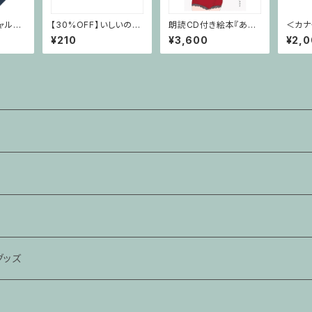
ャルマ
【30%OFF】いしいのり
朗読CD付き絵本『あぶ
＜カナタ
ン エコ
え 保護猫活動グッズ み
な絵、あぶり声～茜～』
ライア
¥210
¥3,600
¥2,
のチロシ親バカ爆発ク
公演グ
リアファイル
littl
ボ商品
アス
グッズ