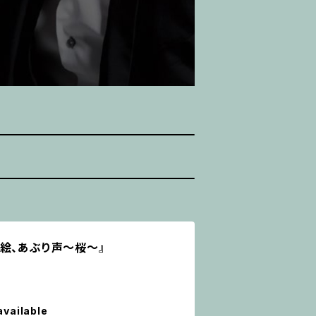
絵、あぶり声～桜～』
available