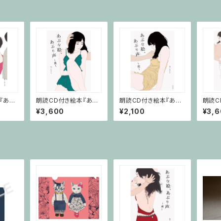
『あぶ
朗読CD付き絵本『あぶ
朗読CD付き絵本『あぶ
朗読C
楓～』
な絵、あぶり声～薫～』
な絵、あぶり声～霞～』
な絵、
¥3,600
¥2,100
¥3,
～』