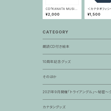
CD『KANATA MUSIC
＜カナタオフィシ
SELLECTION』
スコット＞カナタ
¥2,000
¥1,500
バッグ
CATEGORY
朗読CD付き絵本
10周年記念グッズ
そのほか
2021年9月開催「トライアングル」〜秘密〜
カナタングッズ