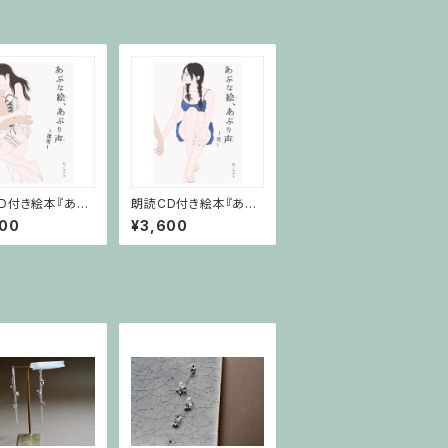
D付き絵本『あぶ
朗読CD付き絵本『あぶ
あぶり声～深雪
な絵、あぶり声～葵～』
600
¥3,600