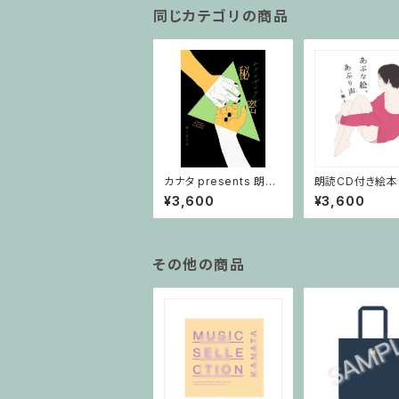
同じカテゴリの商品
カナタ presents 朗読
朗読CD付き絵本
音源ダウンロードカー
な絵、あぶり声～
¥3,600
¥3,600
ド付き絵本「トライアン
グル ～秘密～」
その他の商品