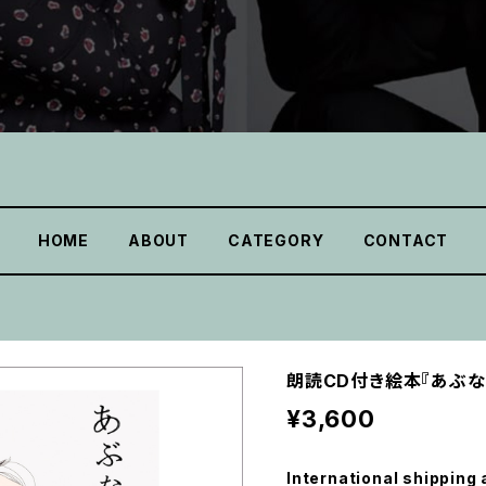
HOME
ABOUT
CATEGORY
CONTACT
朗読CD付き絵本『あぶな
¥3,600
International shipping 