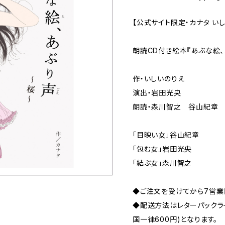
【公式サイト限定・カナタ い
朗読CD付き絵本『あぶな絵
作・いしいのりえ
演出・岩田光央
朗読・森川智之 谷山紀章
「目映い女」谷山紀章
「包む女」岩田光央
「結ぶ女」森川智之
◆ご注文を受けてから7営業
◆配送方法はレターパックライ
国一律600円)となります。