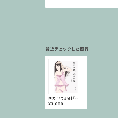
最近チェックした商品
朗読CD付き絵本『あぶ
な絵、あぶり声～桜～』
¥3,600