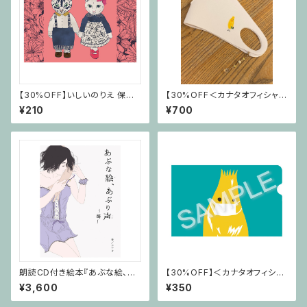
【30%OFF】いしいのりえ 保護
【30%OFF＜カナタオフィシャル
猫活動グッズ みのチロシ親バカ
マスコット＞カナタン マスク
¥210
¥700
爆発クリアファイル
朗読CD付き絵本『あぶな絵、あ
【30%OFF】＜カナタオフィシャ
ぶり声～滴～』
ルマスコット＞カナタン マスクケ
¥3,600
¥350
ース