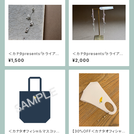
＜カナタpresents「トライアン
＜カナタpresents「トライアン
グル〜秘密〜」公演グッズ＞カナ
グル〜秘密〜」公演グッズ＞カナ
¥1,500
¥2,000
タ × a little somethingコラボ
タ × a little somethingコラボ
商品 マスクチャーム
商品 イヤリング＆ピアス
＜カナタオフィシャルマスコット
【30%OFF＜カナタオフィシャル