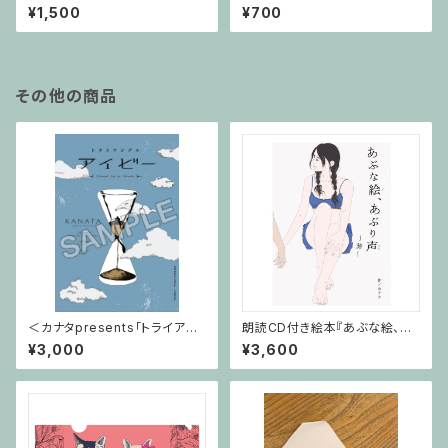
＞カナタン エコバッグ
マスコット＞カナタン マスク
¥1,500
¥700
その他の商品
＜カナタpresents「トライアン
朗読CD付き絵本『あぶな絵、あ
グル」〜アイビー〜グッズ＞パン
ぶり声～葵～』
¥3,000
¥3,600
フレット