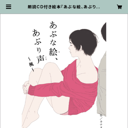
朗読CD付き絵本『あぶな絵、あぶり声
～楓～』 | kanata ON-LINE STO
RE