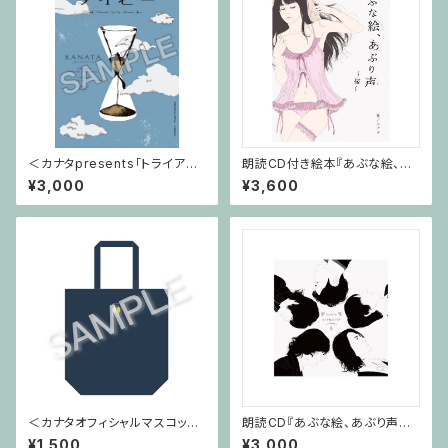
＜カナタpresents「トライアン
朗読CD付き絵本『あぶな絵、あ
グル」〜アイビー〜グッズ＞パン
ぶり声～桜～』
¥3,000
¥3,600
フレット
＜カナタオフィシャルマスコット
朗読CD『あぶな絵、あぶり声～t
＞カナタン エコバッグ
ribute～』
¥1,500
¥3,000