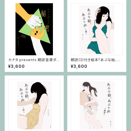
カナタ presents 朗読音源ダウ
朗読CD付き絵本『あぶな絵、あ
ンロードカード付き絵本「トライ
ぶり声～薫～』
¥3,600
¥3,600
アングル ～秘密～」