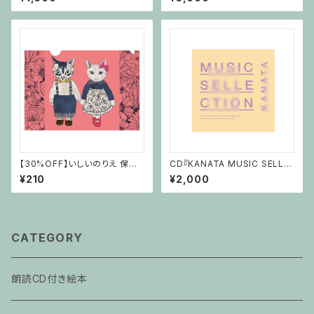
【30%OFF】いしいのりえ 保護
CD『KANATA MUSIC SELLE
猫活動グッズ みのチロシ親バカ
CTION』
¥210
¥2,000
爆発クリアファイル
CATEGORY
朗読CD付き絵本