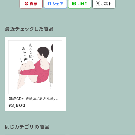
保存
シェア
LINE
ポスト
最近チェックした商品
朗読CD付き絵本『あぶな絵、あ
ぶり声～楓～』
¥3,600
同じカテゴリの商品