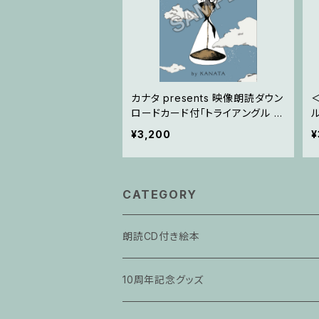
カナタ presents 映像朗読ダウン
＜
ロードカード付「トライアングル ～
アイビー～」
¥3,200
¥
CATEGORY
朗読CD付き絵本
10周年記念グッズ