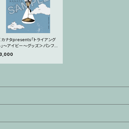
カナタpresents「トライアング
ル」〜アイビー〜グッズ＞パンフレ
ット
3,000