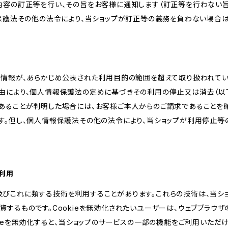
内容の訂正等を行い、その旨をお客様に通知します（訂正等を行わない
報保護法その他の法令により、当ショップが訂正等の義務を負わない場合は
人情報が、あらかじめ公表された利用目的の範囲を超えて取り扱われて
由により、個人情報保護法の定めに基づきその利用の停止又は消去（以下
あることが判明した場合には、お客様ご本人からのご請求であることを
す。但し、個人情報保護法その他の法令により、当ショップが利用停止等
の利用
kie及びこれに類する技術を利用することがあります。これらの技術は、当
するものです。Cookieを無効化されたいユーザーは、ウェブブラウザの
kieを無効化すると、当ショップのサービスの一部の機能をご利用いただ