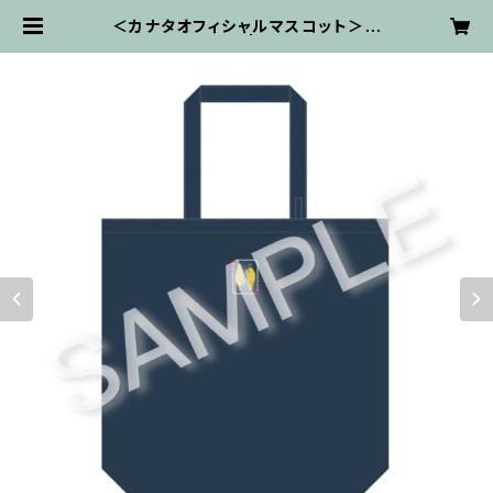
＜カナタオフィシャルマスコット＞カ
ナタン エコバッグ | kanata ON-LI
NE STORE