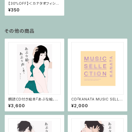
【30%OFF】＜カナタオフィシャ
ルマスコット＞カナタン マスクケ
¥350
ース
その他の商品
朗読CD付き絵本『あぶな絵、あ
CD『KANATA MUSIC SELLE
ぶり声～薫～』
CTION』
¥3,600
¥2,000