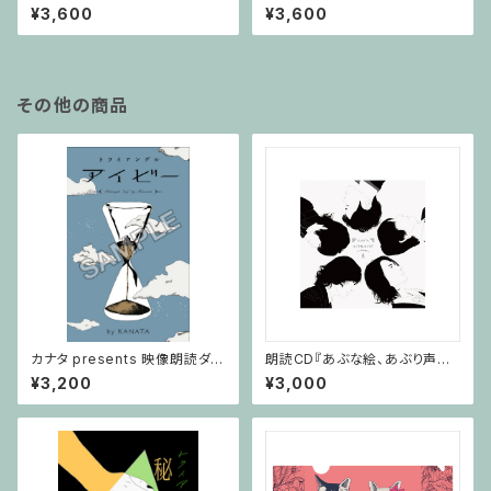
ぶり声～深雪～』
ぶり声～葵～』
¥3,600
¥3,600
その他の商品
カナタ presents 映像朗読ダウ
朗読CD『あぶな絵、あぶり声～t
ンロードカード付「トライアング
ribute～』
¥3,200
¥3,000
ル ～アイビー～」