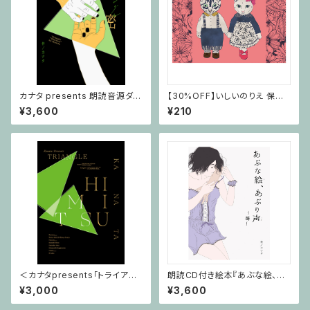
カナタ presents 朗読音源ダウ
【30%OFF】いしいのりえ 保護
ンロードカード付き絵本「トライ
猫活動グッズ みのチロシ親バカ
¥3,600
¥210
アングル ～秘密～」
爆発クリアファイル
＜カナタpresents「トライアン
朗読CD付き絵本『あぶな絵、あ
グル」〜秘密〜グッズ＞パンフレ
ぶり声～滴～』
¥3,000
¥3,600
ット