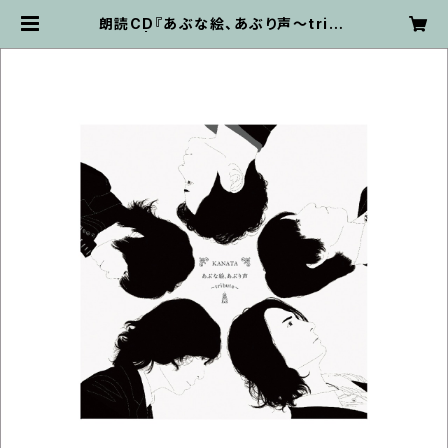
朗読CD『あぶな絵、あぶり声～tribu
te～』 | kanata ON-LINE STORE