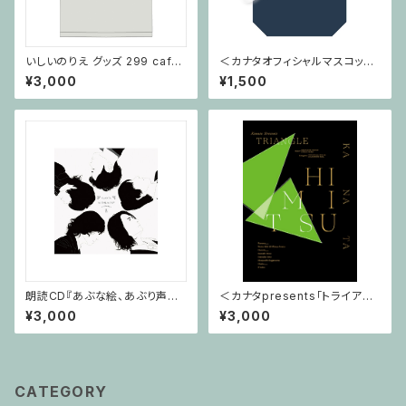
いしいのりえ グッズ 299 cafe
＜カナタオフィシャルマスコット
Tシャツ
＞カナタン エコバッグ
¥3,000
¥1,500
朗読CD『あぶな絵、あぶり声～t
＜カナタpresents「トライアン
ribute～』
グル」〜秘密〜グッズ＞パンフレ
¥3,000
¥3,000
ット
CATEGORY