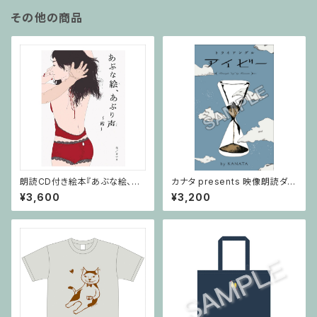
その他の商品
朗読CD付き絵本『あぶな絵、あ
カナタ presents 映像朗読ダウ
ぶり声～茜～』
ンロードカード付「トライアング
¥3,600
¥3,200
ル ～アイビー～」