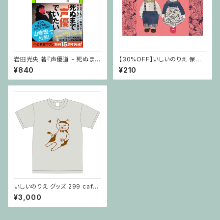
岩田光央 著『声優道 - 死ぬまで
【30%OFF】いしいのりえ 保護
「声」で食う極意』
猫活動グッズ みのチロシ親バカ
¥840
¥210
爆発クリアファイル
いしいのりえ グッズ 299 cafe
Tシャツ
¥3,000